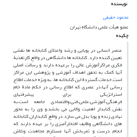
نویسنده
محمود حقیقی
عضو هیأت علمی دانشگاه تهران
چکیده
عنصر انسانی در پویایی و رشد واعتلای کتابخانه ها نقشی
تعیین کننده دارد. کتابخانه ها دانشگاهی در واقع کارتغذیۀ
فکری مراکزآموزش عالی را برعهده دارند و رسالت اصلی
آنها کمک به تحقق اهداف آموزشی و پژوهشی این مراکز
است.خدمات گستردۀ این کتابخانه ها، به ویژه خدمات اطلاع
رسانی آنها،در عصری که اطلاع رسانی در حکم مادۀ خام
استراتژیکی برای پیشرفتهای
فرهنگی،آموزشی،علمی،فنی،واقتصادی جامعه است،به
نقش کتابدار اهمیت والایی می بخشد،و وی را به محور
نهادی زنده و پویا بدل می سازد.در واقع کتابداران کتابخانه
های دانشگاهی وظایف افتخارآمیزی را بر عهده دارند که
انجام درست و ثمربخش آنها مستلزم مجاهدت وتلاش