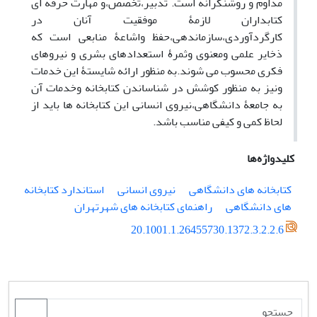
مداوم و روشنگرانه است. تدبیر،تخصّص،و مهارت حرفه ای
کتابداران لازمۀ موفقیت آنان در
کارگردآوردی،سازماندهی،حفظ واشاعۀ منابعی است که
ذخایر علمی ومعنوی وثمرۀ استعدادهای بشری و نیروهای
فکری محسوب می شوند.به منظور ارائه شایستۀ این خدمات
ونیز به منظور کوشش در شناساندن کتابخانه وخدمات آن
به جامعۀ دانشگاهی،نیروی انسانی این کتابخانه ها باید از
لحاظ کمی و کیفی مناسب باشد.
کلیدواژه‌ها
کتابخانه های دانشگاهی
نیروی انسانی
استاندارد کتابخانه
های دانشگاهی
راهنمای کتابخانه های شهرتهران
20.1001.1.26455730.1372.3.2.2.6