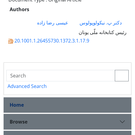
Authors
دکتر پ. نیکولوپولوس
عیسی رضا زاده
رئیس کتابخانه ملّی یونان
20.1001.1.26455730.1372.3.1.17.9
Advanced Search
Home
Browse