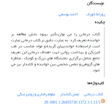
نویسندگان
روزاما جّوزف
احمد یوسفی
چکیده
کتاب درمانی را می توان«تأثیر بهبود بخش مطالعه بر
خواننده»تعریف کرد. به عبارت دقیق تر،کتاب درمانی عبارت
است ازاستفاده خواندنیهای گزیده،و مواد مناسب در طب
فیزیکی و بهداشت روانی جهت اهداف درمانی.این تعریف
جامع شامل برگزاری نمایشگاه های بزرگ و کوچک ، مناظره
های گروهی،و تماس شخصی بین خواننده و کتابدار نیز می
شود.
کلیدواژه‌ها
کتاب درمانی
نقش کتابدار
علوم رفتاری و رونپزشکی
20.1001.1.26455730.1372.3.1.13.5