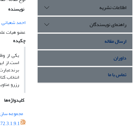
اطلاعات نشریه
نویسنده
احمد شعبانی
راهنمای نویسندگان
عضو هیات علم
چکیده
ارسال مقاله
یکی از وظ
داوران
است.از ای
برندعبارت
تماس با ما
انتخاب کتا
رزرو عناوی
کلیدواژه‌ها
مجموعه ساز
72.3.1.9.1