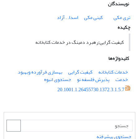
نویسندگان
تری مکی
کینی مکی
اسدا. . آزاد
چکیده
کیفیت گرایی:رهبرد دمینگ در خدمات کتابخانه
کلیدواژه‌ها
خدمات کتابخانه
کیفیت گرایی
بهسازی فرآورده وبهبود
خدمت
پذیرش فلسفه نو
جستجوی انبوه
20.1001.1.26455730.1372.3.1.5.7
جستجوی پیشرفته