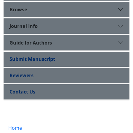
Browse
Journal Info
Guide for Authors
Submit Manuscript
Reviewers
Contact Us
Home