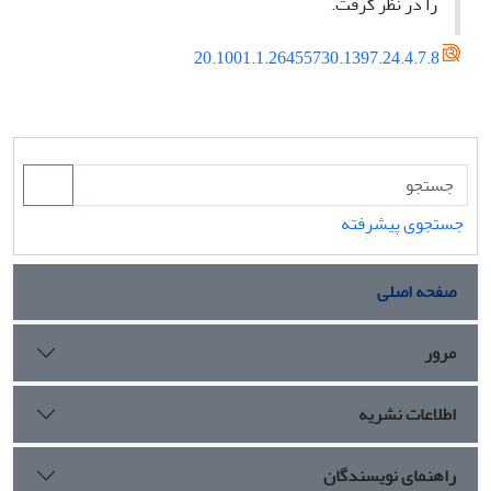
را در نظر گرفت.
20.1001.1.26455730.1397.24.4.7.8
جستجوی پیشرفته
صفحه اصلی
مرور
اطلاعات نشریه
راهنمای نویسندگان