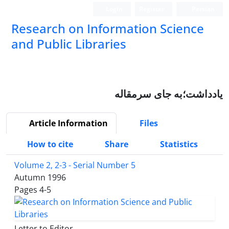
Login
Register
Persian
Research on Information Science
and Public Libraries
یادداشت؛به جای سرمقاله
Article Information
Files
How to cite
Share
Statistics
Volume 2, 2-3 - Serial Number 5
Autumn 1996
Pages
4-5
Letter to Editor