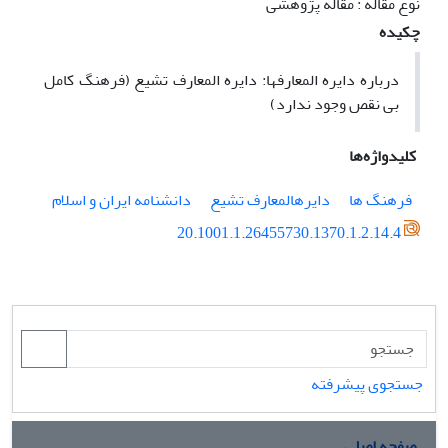
نوع مقاله : مقاله پژوهشی
چکیده
درباره دایره المعارفها: دایره المعارف تشیع (فرهنگ کامل
بی نقص وجود ندارد)
کلیدواژه‌ها
فرهنگ ها
دایرهالمعارف تشیع
دانشنامه ایران و اسلام
‎ 20.1001.1.26455730.1370.1.2.14.4
جستجوی پیشرفته
صفحه اصلی