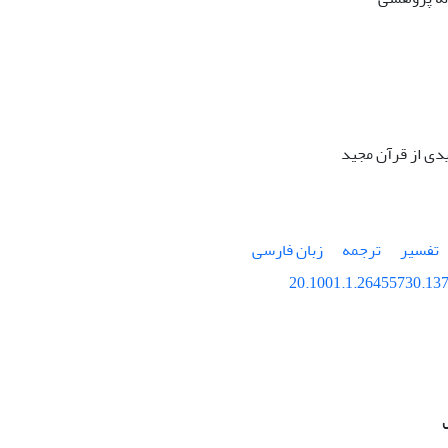
دی از قرآن مجید
تفسیر
ترجمه
زبان فارسی
20.1001.1.26455730.137