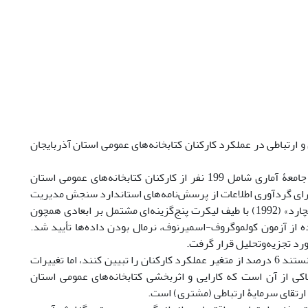
رتباطی در عملکرد کارکنان کتابخانه‌های عمومی استان آذربایجان
: روش تحقیق حاضر، توصیفی- همبستگی و از نوع کاربردی است. حجم نمونۀ جامعۀ آماری شامل 199 نفر از کارکنان کتابخانه‌های عمومی استان
برای گردآوری اطلاعات از پرسش‌نامه‌های استاندارد سنجش مدیریت
سرمایۀ فکری «بونتیس» (1998) و پرسش‌نامۀ سنجش عملکرد کارکنان «هرسی و بلانچارد» (1992) با طیف لیکرت پنج‌گزینه‌ای مشتمل بر ابعادی همچون
ه از آزمون کولموگروف-اسمیرنوف، نرمال بودن داده­‌ها تأیید شد.
رد تجزیه‌وتحلیل قرار گرفت.
با توجه به نتایج آزمون رگرسیون خطی، سرمایۀ انسانی و سرمایۀ ساختاری توانستند 6 درصد از متغیر عملکرد کارکنان را تبیین ­کنند، اما تغییرات
کی از آن است که کارایی و اثربخشی کتابخانه­‌های عمومی استان
 ارتقای سرمایۀ ارتباطی (مشتری) است.