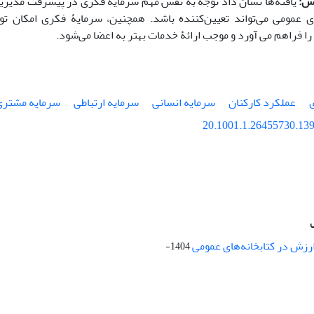
ش:
یافته‌ها نشان داد توجه به نقش مهم سرمایۀ فکری در پیشرفت مدیریتی
ای عمومی می‌تواند تعیین
کننده باشد. همچنین، سرمایۀ فکری امکان توسع
ا را فراهم می آورد و موجب ارائۀ خدمات بهتر به اعضا می‌شود.
ی
عملکرد کارکنان
سرمایه انسانی
سرمایه ارتباطی
سرمایه مشتری
20.1001.1.26455730.139
ارزش در کتابخانه‌های عمومی
1404-