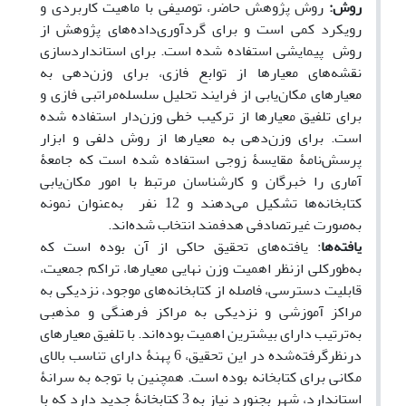
روش‌:
روش پژوهش حاضر، توصیفی با ماهیت کاربردی و
رویکرد کمی است و برای گردآوری­‌داده‌­های پژوهش از
روش پیمایشی استفاده شده است. برای استانداردسازی
نقشه­‌های معیارها از توابع فازی، برای وزن‌‌دهی به
معیارهای مکان‌یابی از فرایند تحلیل سلسله‌مراتبی فازی و
برای تلفیق معیارها از ترکیب خطی وزن‌­دار استفاده شده
است. برای وزن‌­دهی به معیارها از روش دلفی و ابزار
پرسش‌نامۀ مقایسۀ زوجی استفاده ‌شده است که جامعۀ
آماری را خبرگان و کارشناسان مرتبط با امور مکان‌یابی
کتابخانه­‌ها تشکیل می‌­دهند و 12 نفر به‌عنوان نمونه
به‌صورت غیرتصادفی هدفمند انتخاب شده‌اند.
یافته­‌ها
: یافته‌­های تحقیق حاکی از آن بوده است که
به‌طورکلی ازنظر اهمیت وزن نهایی معیارها، تراکم جمعیت،
قابلیت دسترسی، فاصله از کتابخانه‌­های موجود، نزدیکی به
مراکز آموزشی و نزدیکی به مراکز فرهنگی و مذهبی
به‌ترتیب دارای بیشترین اهمیت بوده­‌اند. با تلفیق معیارهای
درنظرگرفته‌شده در این تحقیق، 6 پهنۀ دارای تناسب بالای
مکانی برای کتابخانه بوده است. همچنین با توجه به سرانۀ
استاندارد، شهر بجنورد نیاز به 3 کتابخانۀ جدید دارد که با