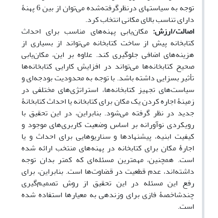
توجه به سیاست­های درنظرگرفته‌شده می­‌توان از بین 6 پهنۀ
دارای تناسب بالای مکانی انتخاب کرد.
اصالت/ارزش:
مکان‌یابی پهنه­‌های مناسب برای احداث
کتابخانه­ پیش از ساخت کتابخانه می­‌تواند از بسیاری از
هزینه‌­های اضافی جلوگیری کند. علاوه بر این، مکان‌یابی
صحیح­ کتابخانه­‌ها می­‌تواند در افزایش کارایی کتابخانه­‌ها
تأثیر بسزایی داشته باشد. با توجه به محدودیت بودجه­‌ای و
سیاست‌های تجهیز کتابخانه‌­ها، استراتژی‌­های مختلفی در
زمینۀ اجاره کردن یک مکان برای کتابخانه یا احداث کتابخانۀ
جدید در نظر گرفته می‌شود. بنابراین، در این تحقیق با
رویکردی نوآورانه بر اساس وضعیت کاربری‌­های موجود و
کیفیت ابنیه، پیشنهاد‌ها و سناریوهایی برای احداث و یا
اجارۀ مکان برای کتابخانه در پهنه­‌های منتخب ارائه ‌شده
است. همچنین، مهم­ترین مسئله­‌ای که کمتر بدان توجه
داشته­‌اند، عدم قطعیت در قضاوت‌­ها است. بنابراین، برای
رفع این مسئله در این تحقیق از روش تصمیم­‌گیری
چندشاخصۀ فازی برای وزن­دهی به معیارها استفاده‌ شده
است.