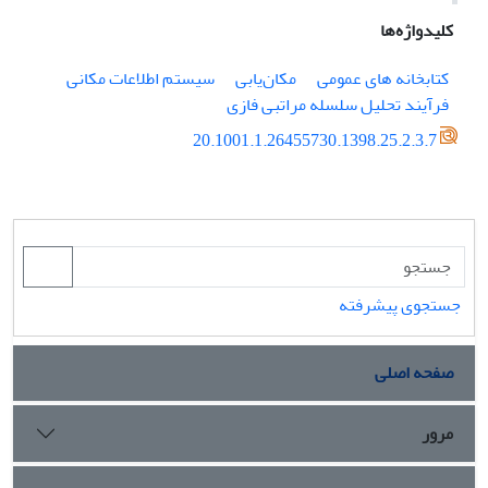
کلیدواژه‌ها
کتابخانه های عمومی
مکان‌یابی
سیستم اطلاعات مکانی
فرآیند تحلیل سلسله مراتبی فازی
20.1001.1.26455730.1398.25.2.3.7
جستجوی پیشرفته
صفحه اصلی
مرور