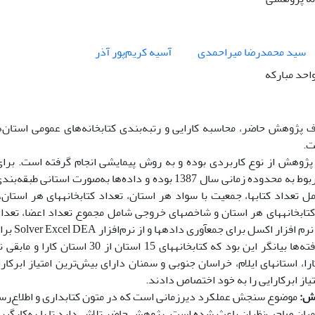
سید محمدرضا میراحمدی
آسیه کریم‌پور آذر
احد مبارکه
ت.
پژوهش از نوع کاربردی بوده و به روش پیمایشی انجام گرفته است. برای 
 تعداد کتاب­ها، جمعیت با سواد هر استان، تعداد کتابخانه­های هر استان،
تابخانه­های هر استان و شاخص­های خروجی شامل مجموع تعداد اعضا، تعداد ا
نرم افزار اکسل برای جمع­آوری داده­ها و از نرم‌افزار
Excel DEA
Solver
برا
یافته‌ها بیانگر این بود که کتابخا
ارا، استان­های ایلام، خراسان جنوبی و سمنان دارای بیش‌ترین امتیاز ابرکارا
تیاز ابرکارایی را به خود اختصاص دادند.
ش:
موضوع سنجش عملکرد دیرزمانی است که در متون کتابداری و اطلاع‌رسانی
میان صاحب‌نظران باعث شده است. پژوهش حاضر تلاش دارد تا با به‌کارگیری ی