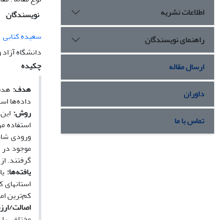
اطلاعات نشریه
نویسندگان
سعیده کتابی
راهنمای نویسندگان
دانشگاه آزاد و
چکیده
ارسال مقاله
هدف:
داوران
داده‌ها اس
روش:
این 
تماس با ما
ورودی شامل
موجود در ک
گرفتند. از 
یافته‌ها:
استان­های ک
کم‌ترین ام
اصالت/ارز
مختلفی را 