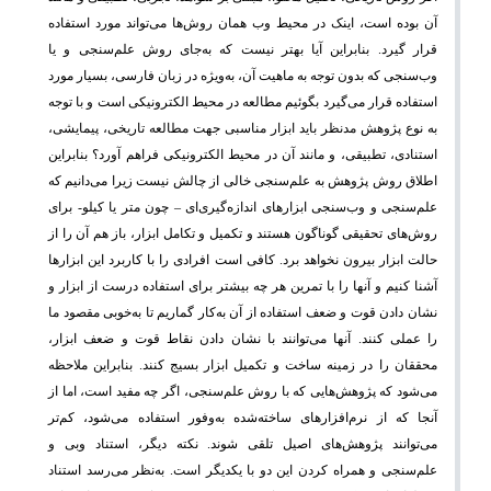
آن بوده است، اینک در محیط وب همان روش‌ها می‌تواند مورد استفاده
قرار گیرد. بنابراین آیا بهتر نیست که به‌جای روش علم‌سنجی و یا
وب‌سنجی که بدون توجه به ماهیت آن، به‌ویژه در زبان فارسی، بسیار مورد
استفاده قرار می‌گیرد بگوئیم مطالعه در محیط الکترونیکی است و با توجه
به نوع پژوهش مدنظر باید ابزار مناسبی جهت مطالعه تاریخی، پیمایشی،
استنادی، تطبیقی، و مانند آن در محیط الکترونیکی فراهم آورد؟ بنابراین
اطلاق روش پژوهش به علم‌سنجی خالی از چالش نیست زیرا می‌دانیم که
علم‌سنجی و وب‌سنجی ابزارهای اندازه‌گیری‌ای – چون متر یا کیلو- برای
روش‌های تحقیقی گوناگون‌ هستند و تکمیل و تکامل ابزار، باز هم آن را از
حالت ابزار بیرون نخواهد برد. کافی است افرادی را با کاربرد این ابزارها
آشنا کنیم و آنها را با تمرین هر چه بیشتر برای استفاده درست از ابزار و
نشان دادن قوت و ضعف استفاده از آن به‌کار گماریم تا به‌خوبی مقصود ما
را عملی کنند. آنها می‌توانند با نشان دادن نقاط قوت و ضعف ابزار،
محققان را در زمینه ساخت و تکمیل ابزار بسیج کنند. بنابراین ملاحظه
می‌شود که پژوهش‌هایی که با روش علم‌سنجی، اگر چه مفید است، اما از
آنجا که از نرم‌افزارهای ساخته‌شده به‌وفور استفاده می‌شود، کم‌تر
می‌توانند پژوهش‌های اصیل تلقی شوند. نکته دیگر، استناد وبی و
علم‌سنجی و همراه کردن این دو با یکدیگر است. به‌نظر می‌رسد استناد