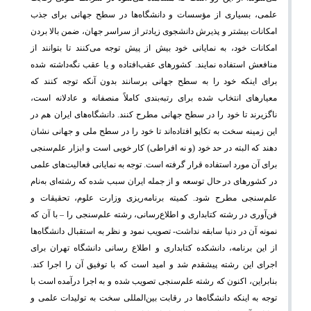
علمی، بسیاری از مؤسسات و دانشگاه‌ها در سطح جهانی برای جذب
امکانات بیشتر و پذیرش دانشجوی زیادتر از سراسر جهان، ضمن بالا بردن
امکانات خود، به نمایانی خود بیش از پیش توجه می‌کنند تا بتوانند از
منافعش استفاده نمایند. کشورهای عقب‌افتاده و یا عقب‌ نگه‌داشته شده
برای اینکه خود را به سطح جهانی برسانند بدون آنکه توجه کنند که
معیارهای انتخاب شده برای رتبه‌بندی کاملاً منصفانه و عادلانه است،
ناگزیرند تا خود را در سطح جهانی مطرح کنند. دانشگاه‌های ایران هم در
این زمینه سخت به تکاپو افتاده‌اند تا خود را در سطح ملی و جهانی نشان
دهند که البته در حد خود (و نه افراطی) کار خوبی است و ابزار علم‌سنجی
برای آن مورد استفاده قرار گرفته است. توجه به نمایانی فعالیت‌های علمی
در کشورهای در حال توسعه و از جمله ایران سبب شده که رشته‌ای به‌نام
علم‌سنجی مطرح شود. کمیته برنامه‌ریزی وزارت علوم، تحقیقات و
فن‌آوری در رشته کتابداری و اطلاع‌رسانی، رشته علم‌سنجی را – با آن که
نمونه آن در دنیا سابقه نداشت- تصویب نمود و نظر به استقبال دانشگاه‌ها
از این برنامه، دانشکده کتابداری و اطلاع رسانی دانشگاه تهران برای
اجرای این رشته پیشقدم شد و امید است که با توفیق آن را اجرا کند.
بنابراین، اکنون که رشته علم‌سنجی تصویب شده و به اجرا درآمده است با
توجه به اینکه دانشگاه‌ها در رقابت بین‌المللی سخت به تولیدات علمی و