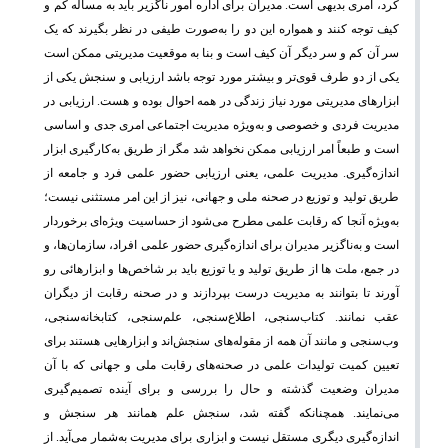
کرد، امری بدیهی است. مدیران برای اداره امور ناگزیر باید به مسأله کم و
کیف توجه کنند و همواره این دو را به‌صورت طیفی در نظر بگیرند که یک
سر آن کم و سر دیگر آن کیف است و بنا به موقعیت مدیریتی ممکن است
یکی از دو طرف قوی‌تر و بیشتر مورد توجه باشد ارزیابی و سنجش یکی از
ابزارهای مدیریتی مورد نیاز زندگی در همه احوال بوده و هست. ارزیابی در
مدیریت فردی و خصوصی و به‌ویژه مدیریت اجتماعی امری جدی و اساسی
است و طبعاً امر ارزیابی ممکن نخواهد شد مگر از طریق به‌کارگیری ابزار
اندازه‌گیری. مدیریت علمی، یعنی ارزیابی حضور علمی فرد و جامعه از
طریق تولید و توزیع در صحنه ملی و جهانی، نیز از این امر مستثنی نیست؛
به‌ویژه آنجا که رقابت علمی مطرح می‌شود از حساسیت ویژه‌ای برخوردار
است و به‌ناگزیر مدیران برای اندازه‌گیری حضور علمی افراد، سازمان‌ها، و
در جمع، ملت ها از طریق تولید و یا توزیع باید بر شاخص‌ها و ابزارهائی رو
آورند تا بتوانند به مدیریت درست بپردازند و در صحنه رقابت از دیگران
عقب نمانند. کتاب‌سنجی، اطلاع‌سنجی، علم‌سنجی، کتابخانه‌سنجی،
وب‌سنجی و مانند آن همه از مقوله‌های سنجش‌اند و ابزارهایی هستند برای
تعیین کمیت تولیدات علمی در صحنه‌های رقابت ملی و جهانی که با آن
مدیران وضعیت گذشته و حال را بررسی و برای آینده تصمیم‌گیری
می‌نمایند. همچنانکه گفته شد، سنجش علم همانند هر سنجش و
اندازه‌گیری دیگری مستقل نیست و ابزاری برای مدیریت به‌شمار می‌آید. از