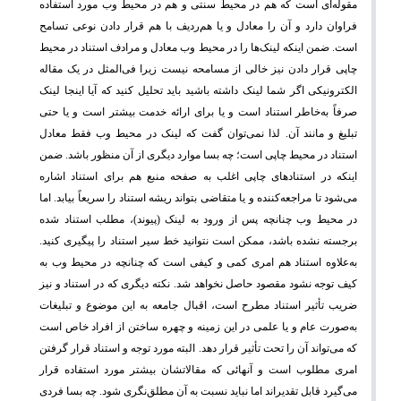
مقوله‌ای است که هم در محیط سنتی و هم در محیط وب مورد استفاده
فراوان دارد و آن را معادل و یا هم‌ردیف با هم قرار دادن نوعی تسامح
است. ضمن اینکه لینک‌ها را در محیط وب معادل و مرادف استناد در محیط
چاپی قرار دادن نیز خالی از مسامحه نیست زیرا فی‌المثل در یک مقاله
الکترونیکی اگر شما لینک داشته باشید باید تحلیل کنید که آیا اینجا لینک
صرفاً به‌خاطر استناد است و یا برای ارائه خدمت بیشتر است و یا حتی
تبلیغ و مانند آن. لذا نمی‌توان گفت که لینک در محیط وب فقط معادل
استناد در محیط چاپی است؛ چه بسا موارد دیگری از آن منظور باشد. ضمن
اینکه در استنادهای چاپی اغلب به صفحه منبع هم برای استناد اشاره
می‌شود تا مراجعه‌کننده و یا متقاضی بتواند ریشه استناد را سریعاً بیابد. اما
در محیط وب چنانچه پس از ورود به لینک (پیوند)، مطلب استناد شده
برجسته نشده باشد، ممکن است نتوانید خط سیر استناد را پیگیری کنید.
به‌علاوه استناد هم امری کمی و کیفی است که چنانچه در محیط وب به
کیف توجه نشود مقصود حاصل نخواهد شد. نکته دیگری که در استناد و نیز
ضریب تأثیر استناد مطرح است، اقبال جامعه به این موضوع و تبلیغات
به‌صورت عام و یا علمی در این زمینه و چهره ساختن از افراد خاص است
که می‌تواند آن را تحت تأثیر قرار دهد. البته مورد توجه و استناد قرار گرفتن
امری مطلوب است و آنهائی که مقالاتشان بیشتر مورد استفاده قرار
می‌گیرد قابل تقدیراند اما نباید نسبت به آن مطلق‌نگری شود. چه بسا فردی