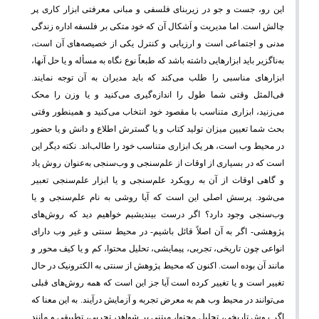
این رو، جست و جو در زیربنای فلسفی و مبانی معرفتی ابزار کاری پر
چالش است. اما مدیریت و اَشکال آن که خود متکی بر فلسفه اداره زندگی
مدنی و اجتماعی است و ارزیابی و کنترل یکی از خصیصه‌های آن است،
به‌ناگزیر باید ابزارهایی داشته باشد که طبعاً نوع نگاه به مسأله و یا حل آنها،
ابزارهای مناسبی را طلب می‌کند که باید مدیران به آن توجه نمایند.
فی‌المثل وقتی شما طول را اندازه‌گیری می‌کنید و یا وزن را محک
می‌زنید، ابزاری متناسب با مقصود خود انتخاب می‌کنید و همینطور وقتی
بحث شما تعیین میزان تولید کتاب و یا گسترش اطلاع و دانش و یا حضور
در محیط وب است، هر یک ابزاری متناسب خود را طالب‌اند. نکته دیگر این
است که در بسیاری از اوقات از علم‌سنجی و وب‌سنجی به‌عنوان روش یاد
و گاهی اوقات از آن به رویکرد علم‌سنجی و یا ابزار علم‌سنجی تعبیر
می‌شود. پرسش اصلی این است که آیا روشی به نام علم‌سنجی و یا
وب‌سنجی وجود دارد؟ اگر درست بیندیشیم خواهیم دید که روش‌های
پژوهشی- اگر به آن اصلاً قائل باشیم- در محیط سنتی و غیر وب دارای
انواعی چون تاریخی، تجربی، پیمایشی، تحلیل محتوا، کم و یا کیف محور و
مانند آن بوده است. اکنون که محیط پژوهش از سنتی به الکترونیک در حال
تغییر است و یا تغییر کرده است آیا جز این است که همه روش‌های قبلی
می‌توانند در محیط وب هم به معرض تجربه و آزمایش درآیند. به این معنا که
اگر روش تاریخی، تحلیل محتوا، مبتنی بر شواهد، تجربی، تطبیقی و مانند