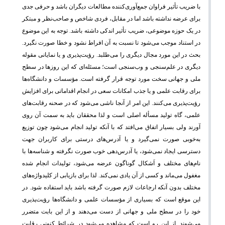
با ضریب تأثیر فراوان جمع‌آوری‌کننده مطالعات دیگران باشد و حرفی جدی
برای عرضه نداشته باشد اما در مقابل، فردی شاخص و صاحب‌نظر و مبتکر
در یک حوزه موضوعی، ضریب تأثیر اندکی داشته باشد. توجه به این موضوع
در استناد موجب می‌شود تا نسبت به آن افراط نشود و خطا صورت نگیرد.
بحث در این مورد مجال دیگری را می‌طلبد. رؤیت‌پذیری و یا نمایانی مقوله
دیگری در علم‌سنجی و وب‌سنجی است؛ مسئله‌ای که این روزها در سطح
ملی و جهانی سخت مورد توجه قرار گرفته است. مؤسسات و دانشگاه‌ها
برای رقابت علمی و یا جذب امکانات سعی در انجام اقداماتی برای افزایش
رؤیت‌پذیری می‌کنند. این امر از آنجا ناشی می‌شود که در صحنه رقابت‌های
علمی، گاه تولید مسأله اصلی است و لذا محققان باید به سمت آن روی
آورند ولی بسیار اتفاق می‌افتد که با آنکه تولید انجام می‌شود چون توزیع
به‌خوبی صورت نمی‌گیرد و یا آدرس‌های درستی برای کاربران جهت
دسترسی ایجاد نمی‌شود، یا آدرس‌دهی خوب صورت نگرفته و شناسه‌ها با
نام‌های مختلف و اَشکال گوناگون عرضه می‌شود، تولیدات انجام شده
مغفول می‌ماند و کسی از آن یادی نمی‌کند. لذا برای بازیابی از کلیدواژه‌های
مختلف بدون آنکه ارجاعات لازم صورت گرفته باشد باید استفاده شود. در
این موقع است که بسیاری از مؤسسات علمی و دانشگاه‌ها رؤیت‌پذیری
خود را در سطح ملی و جهانی از دست می‌دهند و از این بابت متضرر
می‌شوند. از این رو است که مشاهده می‌شود در شرائط کنونی رقابت