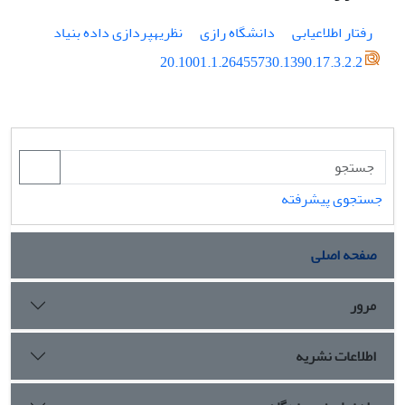
رفتار اطلاع⁮یابی
دانشگاه رازی
نظریه⁮پردازی داده بنیاد
20.1001.1.26455730.1390.17.3.2.2
جستجوی پیشرفته
صفحه اصلی
مرور
اطلاعات نشریه