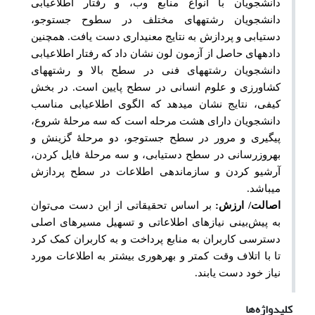
دانشجویان با انواع منابع وب، و رفتار اطلاع
یابی
دانشجویان رشته
های مختلف در سطوح جست
وجو،
دستیابی و پردازش به نتایج معنی
داری دست
یافت. همچنین
داده
های حاصل از آزمون لون نشان داد که رفتار اطلاع
یابی
دانشجویان رشته
های فنی در سطح بالا و رشته
های
کشاورزی و علوم انسانی در سطح پایین است. در بخش
کیفی، نتایج نشان می
دهد که الگوی اطلاع
یابی مناسب
دانشجویان دارای هشت مرحله است که سه مرحلۀ شروع،
پیگیری و مرور در سطح جست
وجو، دو مرحلۀ گزینش و
به
روزرسانی در سطح دستیابی، و سه مرحلۀ فایل کردن،
آرشیو کردن و سازماندهی اطلاعات در سطح پردازش
می
باشد.
اصالت/ ارزش:
بر اساس
تحقیقاتی از این دست می‌توان
به پیش‌بینی نیازهای اطلاعاتی و تسهیل مسیرهای اصلی
دسترسی کاربران به منابع پرداخت و به کاربران کمک کرد
تا با اتلاف وقت کمتر و بهره
وری بیشتر به اطلاعات مورد
نیاز خود دست یابند.
کلیدواژه‌ها