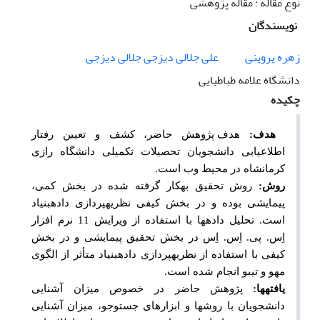
نوع مقاله : مقاله پژوهشی
نویسندگان
زهره پروینی
علی جلالی دیزجی جلالی دیزجی
دانشگاه علامه طباطبایی
چکیده
هدف:
هدف پژوهش حاضر، کشف و تعیین رفتار
اطلاع
یابی دانشجویان تحصیلات تکمیلی دانشگاه رازی
کرمانشاه در محیط وب است.
روش:
روش تحقیق به
کار گرفته شده در بخش کمی،
پیمایشی بوده و در بخش کیفی نظریه
پردازی داده
بنیاد
است. تحلیل داده
ها با استفاده از ویرایش 11 نرم افزار
اِس. پی. اِس. اِس
در بخش تحقیق پیمایشی و در بخش
کیفی با استفاده از
نظریه
پردازی داده
بنیاد
متأثر از الگوی
مهو و تیبو انجام شده است.
یافته
ها:
پژوهش حاضر در خصوص میزان آشنایی
دانشجویان با روش
ها و ابزارهای جست
وجو، میزان آشنایی