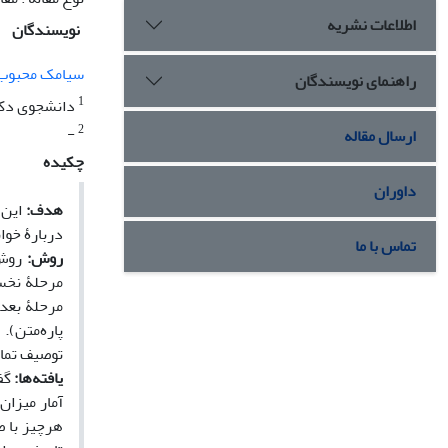
اطلاعات نشریه
نویسندگان
سیامک محبوب
راهنمای نویسندگان
1
دانشجوی دکتر
2
-
ارسال مقاله
چکیده
داوران
هدف:
این 
دربارۀ خوان
تماس با ما
روش‌:
مرحلۀ نخست
پاره‌متن).
توصیف تمام
یافته‌ها:
گفت
آمار میزان
هرچیز با ص