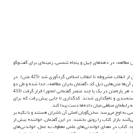
طالعه» در دهه‌های چهل و پنجاه شمسی، زمینه‌ای برای گفت‌وگو
روش این پژوهش تحلیل انتقادی گفتمان فرکلاف است. متون مرتبط با خواندن از انقلاب مشروطه تا انقلاب اسلامی گردآوری شد (425 متن). در
ن‌ها متن‌هایی ذیلِ کد «گفتمان بحران مطالعه»، جدا شده و طی دو
مرحلۀ بعد کدگذاری شدند. در مرحلۀ دوم، بر اساس چهارچوب تحلیل گفتمان فرکلاف، هر پاره‌متن در یک یا چند عنصر گفتمانی (محور) قرار گرفت (433
ته‌بندی و نام‌گذاری شدند. کدگذاری تا جایی پیش‌ رفت که برای
رابطه‌ای منطقی میان داده‌ها دست پیدا کند.
ی به اوج می‌رسد. سخن‌گویان اصلی آن ناشران هستند و با تکیه بر
کنند بازار کتاب را رونق بخشند. در این گفتمان، خواننده بیش از
. کتاب در معنای خواندنی‌های علمی معطوف به عمل، خواندنی‌های