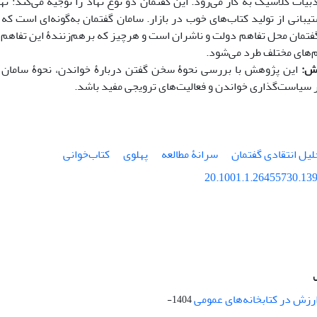
دبیات کلاسیک به کار می‌‌رود. این گفتمان دو نوع نهاد را توجیه می‌کند: ن
بانی از تولید کتاب‌های خوب در بازار. سامان گفتمان به‌گونه‌ای است 
فتمان محل تفاهم دولت و ناشران است و هرچیز که برهم‌زنندۀ این تفاهم با
‌های مختلف طرد می‌شود.
ش:
این پژوهش با بررسی نحوۀ سخن گفتن دربارۀ خواندن، نحوۀ سامان دا
ر سیاست‌گذاری خواندن و فعالیت‌های ترویجی مفید باشد.
لیل انتقادی گفتمان
سرانۀ مطالعه
پهلوی
کتاب‌خوانی
20.1001.1.26455730.139
ارزش در کتابخانه‌های عمومی
1404-