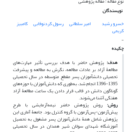
نوع مقاله : مقاله پژوهشی
نویسندگان
خسرو رشید
امیر سلطانی
رسول کردنوقابی
کامبیز
کریمی
-
چکیده
هدف:
پژوهش حاضر با هدف بررسی تأثیر مهارت‌های
مطالعۀ آزاد بر عادات مطالعه، نگرش به مطالعه و پیشرفت
تحصیلی دانش­آموزان پسر مقطع متوسطه در سال تحصیلی
1395-1396 انجام شد، به‌طوری که دانش‌آموزان با حوزه‌های
گوناگون دانش در قالب قرار دادن یک ساعت مطالعۀ آزاد
هفتگی آشنا می‌شوند.
روش:
روش پژوهش حاضر نیمه‌آزمایشی با طرح
پیش‌آزمون-پس‌آزمون با گروه کنترل بود. جامعۀ آماری این
پژوهش شامل همۀ دانش‌آموزان پسر مشغول به تحصیل
آموزشگاه شهدای سولان شهر همدان در سال تحصیلی