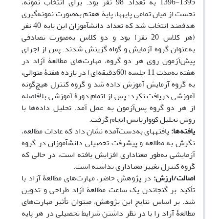
1395-1396 به تعداد 98 نفر بود. برای انتخاب نمونه،
نخست از میان تمامی پایه­ها، پایۀ هفتم به‌صورت نمونه‌گیری
هدفمند انتخاب شد که تعداد دانش­آموزان این پایه 40 نفر
(هر کلاس 20 نفر) بود و دو کلاس به‌صورت تصادفی
به‌عنوان گروه آزمایش و گواه گزینش شدند. پس از اجرای
پیش‌آزمون روی هر دو گروه، مهارت‌های مطالعۀ­ آزاد در
هفته به‌مدت 11 جلسه (60دقیقه‌ای) در یازده هفتۀ متوالی،
به گروه آزمایش آموزش داده شد و گروه کنترل هیچ‌گونه
آموزشی دریافت نکرد؛ پس از اتمام دورۀ‌ آموزشی بلافاصله
از هر دو گروه پس‌آزمون به عمل آمد. تحلیل داده‌ها با
روش تحلیل کوواریانس انجام گرفت.
یافته‌ها:
یافته­های به‌دست‌آمده نشان داد که عادات مطالعه،
نگرش به مطالعه و پیشرفت تحصیلی دانش­آموزان در گروه
آزمایشی به‌طور معناداری افزایش یافته است، در حالی که
گروه کنترل تغییر معناداری نداشته است.
اصالت/ارزش:
در پژوهش حاضر، مهارت‌های مطالعۀ آزاد با
تأکید بر گنجاندن یک ساعت مطالعۀ آزاد طراحی و تدوین
شد. بر اساس نتایج این پژوهش، می­توان تأثیر مهارت‌های
مطالعۀ آزاد را با در نظر داشتن شرایط تحصیلی در هر پایه