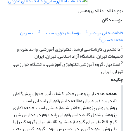
نوع مقاله : مقاله پژوهشی
نویسندگان
2
1
فاطمه نجفى تربه بر
یوسف مهدوى نسب
نسرین
2
محمدحسنى
1
دانشجوى کارشناسى ارشد، تکنولوژى آموزشى، واحد علوم و
تحقیقات تهران، دانشگاه آزاد اسلامى، تهران، ایران
2
استادیار، گروه آموزشى تکنولوژى آموزشى، دانشگاه خوارزمى،
تهران، ایران
چکیده
هدف:
هدف از پژوهش حاضر کشف
تأ
ثیر جدول پیش‌گامان
(لیدربرد) بر میزان مطالعه دانش‌آموزان ابتدایی است.
روش:
روش پژوهش حاضر شبه‌آزمایشی است. جامعه آماری
پژوهش شامل کلیه دانش‌آموزان پایه دوم در مدارس شهر
کرج (80 نفر برای گروه آزمایش و 40 نفر برای گروه کنترل)
با روش نمونه‌گیری در دسترس بود. گروه کنترل تحت