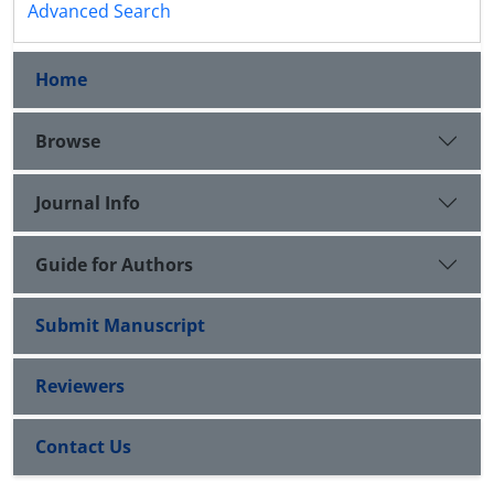
Advanced Search
Home
Browse
Journal Info
Guide for Authors
Submit Manuscript
Reviewers
Contact Us