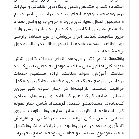
استفاده شد. با مشخص شدن پایگاه‌های اطلاعاتی و عبارات
پرس‌وجو، جست‌وجوها انجام شد و در نهایت با پالایش منابع
و همچنین اعمال معیارهای ورود و خروج به پژوهش تعداد
37 منبع به زبان انگلیسی و 3 منبع به زبان فارسی وارد
مرور نظام‌مند شدند. ابزار پژوهش از نوع سیاهۀ وارسی
بود. اطلاعات به‌دست‌آمده با تلخیص مطالب در قالب جدول
ارائه شده است.
یافته‌ها:
نتایج نشان می‌دهد انواع خدمات شامل شش
مقوله کلی اطلاع‌رسانی سلامت، عوامل اجتماعی تعیین‌کننده
سلامت، آموزش سواد سلامت، ارائه مستقیم خدمات
بهداشتی، ترویج تحرک جسمی، و خدمات جایگزین و مکمل
مراقبت هستند. ظرفیت‌ها در چهار مقوله کلی نیروی
انسانی، منابع، کارکردهای کتابخانه، و ارزش‌های بنیادی
کتابخانه‌ها دسته‌بندی شدند. فرصت‌ها شامل چهار مقوله
کلی استفاده از ظرفیت سایر سازمان‌ها، تقویت نیروی
انسانی، تأمین مکان ارائه خدمات بهداشتی، و افزایش
تاب‌آوری جامعه در بحران‌ها بود. در نهایت، چالش‌ها شامل
ماهیت موضوع، سیاست و خط‌مشی، بودجه، منابع، تجهیزات