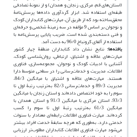
(استان‌های قم، مرکزی، زنجان و همدان)
و از نمونۀ تصادفی
طبقه‌ای استفاده شد. ابزار گردآوری داده‌ها پرسش‌نامۀ
محقق‌ساخته بود که از طریق آن، مهارت‌های کتابداران کودک
و نوجوان بر اساس 9 مؤلفه در سه زمینۀ شخصی و حرفه‌ای
و فنی دسته‌بندی شده است. ضریب پایایی پرسش‌نامه با
استفاده از آلفای کرونباخ
96/0 به دست آمد.
یافته‌ها:
نتایج نشان داد کتابداران منطقۀ چهار کشور
مهارت‌های علاقه و اشتیاق، ارتباطی، روان‌شناسی کودک،
آشنایی با ادبیات کودک و نوجوان، مجموعه‌سازی، فناوری
اطلاعات، مدیریت و خدمات‌رسانی را در سطحی متوسط دارا
هستند. مهارت‌های علاقه و اشتیاق با میانگین 84/3،
مدیریت 89/3 و خدمات‌رسانی 82/3 به‌ترتیب رتبۀ اول تا
سوم را به خود اختصاص داده‌اند و استان زنجان با میانگین
93/3، استان مرکزی با میانگین 91/3 و استان همدان با
میانگین 61/3 به‌ترتیب رتبۀ اول تا سوم را کسب
کرده‌اند.
مهارت فناوری اطلاعات رابطه‌ای معنادار با سنوات
خدمتی دارد، به‌طوری که هرچه سابقۀ خدمت افراد بیشتر
می‌شود مهارت فناوری اطلاعات کتابداران مطلوب‌تر ارزیابی