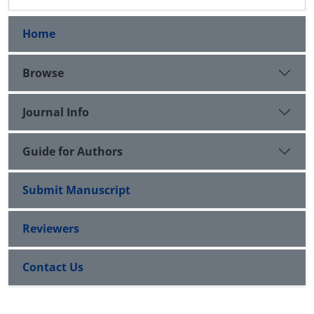
Home
Browse
Journal Info
Guide for Authors
Submit Manuscript
Reviewers
Contact Us