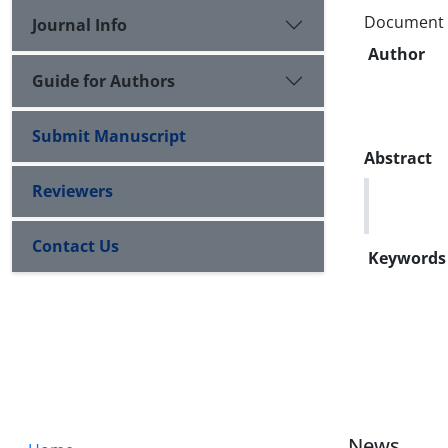
Document Ty
Journal Info
Author
Guide for Authors
Submit Manuscript
Abstract
Reviewers
Contact Us
Keywords
News