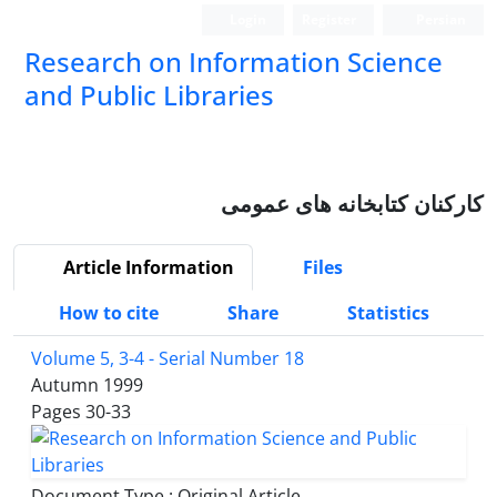
Login
Register
Persian
Research on Information Science
and Public Libraries
کارکنان کتابخانه های عمومی
Article Information
Files
How to cite
Share
Statistics
Volume 5, 3-4 - Serial Number 18
Autumn 1999
Pages
30-33
Document Type : Original Article