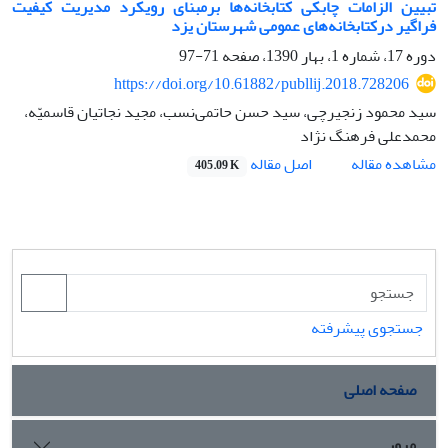
تبیین الزامات چابکی کتابخانه‌ها برمبنای رویکرد مدیریت کیفیت
فراگیر درکتابخانه‌های عمومی شهرستان یزد
دوره 17، شماره 1، بهار 1390، صفحه
71-97
https://doi.org/10.61882/publlij.2018.728206
سید محمود زنجیرچی، سید حسن حاتمی‌نسب، مجید نجاتیان قاسمیّه،
محمدعلی فرهنگ نژاد
اصل مقاله
مشاهده مقاله
405.09 K
جستجوی پیشرفته
صفحه اصلی
مرور