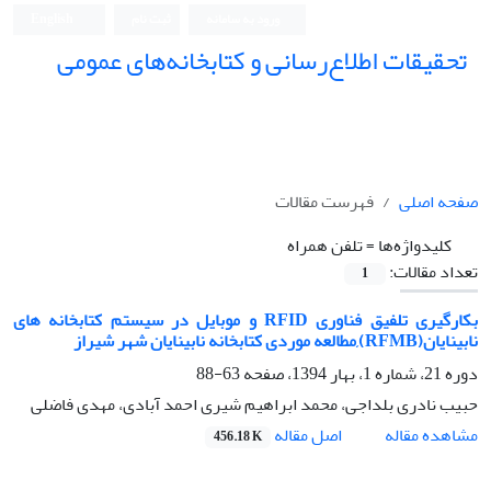
ورود به سامانه
ثبت نام
English
تحقیقات اطلاع‌رسانی و کتابخانه‌های عمومی
صفحه اصلی
فهرست مقالات
کلیدواژه‌ها =
تلفن همراه
تعداد مقالات:
1
بکارگیری تلفیق فناوری RFID و موبایل در سیستم کتابخانه های
نابینایان(RFMB),مطالعه موردی کتابخانه نابینایان شهر شیراز
دوره 21، شماره 1، بهار 1394، صفحه
63-88
حبیب نادری بلداجی، محمد ابراهیم شیری احمد آبادی، مهدی فاضلی
اصل مقاله
مشاهده مقاله
456.18 K