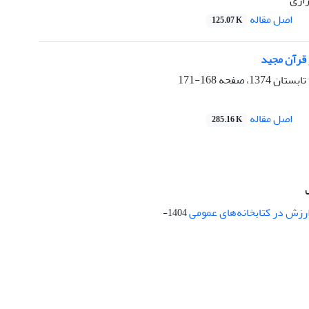
زازی
اصل مقاله
125.07 K
قرآن مجید
168-171
اصل مقاله
285.16 K
ارزش در کتابخانه‌های عمومی
1404-