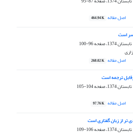
87-95
اصل مقاله
464.94 K
یسر است
96-100
زازی
اصل مقاله
268.02 K
قابل ترجمه است
104-105
اصل مقاله
97.76 K
 تر از زبان گفتاری است
106-109