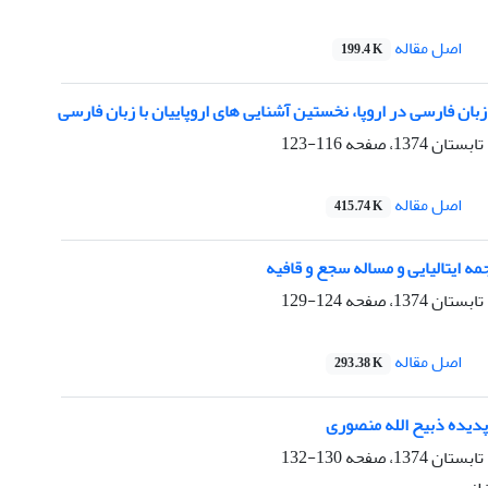
اصل مقاله
199.4 K
زبان فارسی در اروپا، نخستین آشنایی های اروپاییان با زبان فارسی
116-123
اصل مقاله
415.74 K
مه ایتالیایی و مساله سجع و قافیه
124-129
اصل مقاله
293.38 K
پدیده ذبیح الله منصوری
130-132