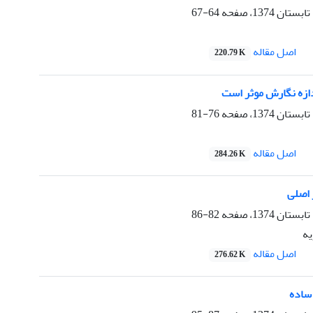
64-67
اصل مقاله
220.79 K
ازه نگارش موثر است
76-81
اصل مقاله
284.26 K
 اصلی
82-86
ه
اصل مقاله
276.62 K
ساده