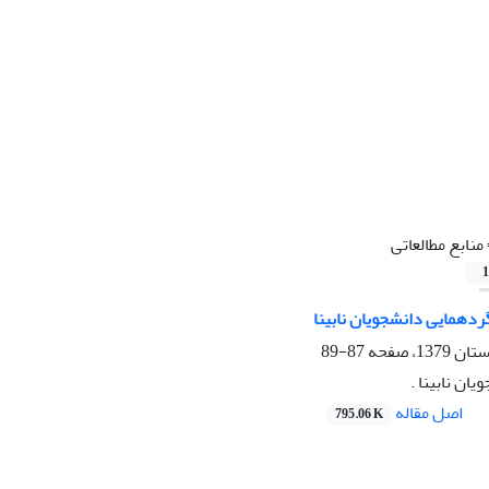
منابع مطالعاتی
1
دهمایی دانشجویان نابینا
87-89
ان نابینا .
اصل مقاله
795.06 K