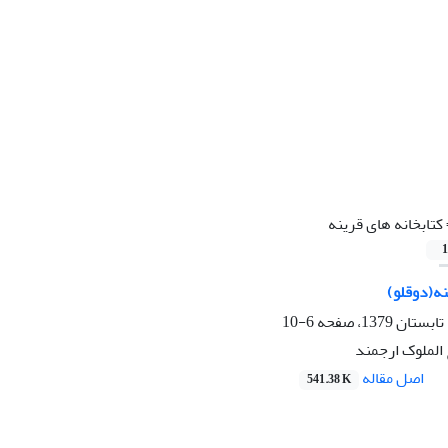
کتابخانه های قرینه
1
نه(دوقلو)
6-10
الملوک ارجمند
اصل مقاله
541.38 K