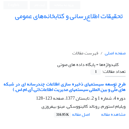
ورود به سامانه
ثبت نام
English
تحقیقات اطلاع‌رسانی و کتابخانه‌های عمومی
صفحه اصلی
فهرست مقالات
کلیدواژه‌ها =
پایگاه داده های صوتی
تعداد مقالات:
1
طرح توسعه سیستمهای ذخیره سازی اطلاعات چندرسانه ای در شبکه
های ملّی و بین المللی سیستمهای مدیریت اطلاعات(تی.آی.ام.اس.)
دوره 4، شماره 1 و 2، تابستان 1377، صفحه
123-128
ویلیام استورم، رونالد کالینووسکی، مینو بهفروزی
اصل مقاله
مشاهده مقاله
316.95 K