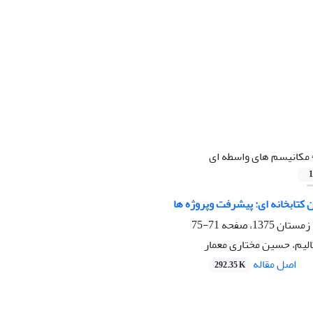
مکانیسم های واسطه ای
1
 کتابخانه ای: پیشرفت وپروژه ها
71-75
تالیم، حسین مختاری معمار
اصل مقاله
292.35 K