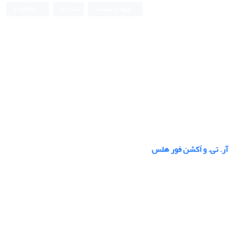
ورود به سامانه
ثبت نام
English
آر. تی. و اَکشن فور هلس