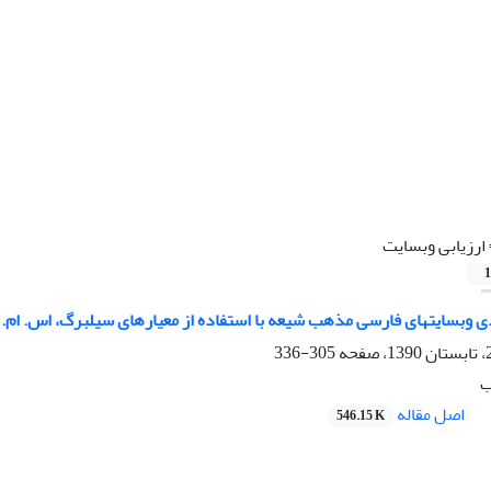
ارزیابی وب⁮سایت
1
ی وب⁮سایت⁮های فارسی مذهب شیعه با استفاده از معیارهای سیلبرگ، اس. ام. 
305-336
ب
اصل مقاله
546.15 K