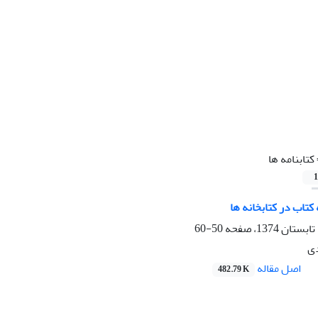
کتابنامه ها
1
کتاب در کتابخانه ها
50-60
دی
اصل مقاله
482.79 K