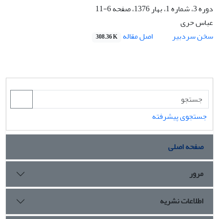
دوره 3، شماره 1، بهار 1376، صفحه
6-11
عباس حری
اصل مقاله
سخن سردبیر
308.36 K
جستجوی پیشرفته
صفحه اصلی
مرور
اطلاعات نشریه