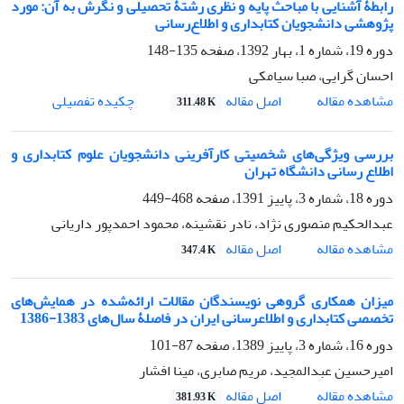
رابطۀ آشنایی با مباحث پایه و نظری رشتۀ تحصیلی و نگرش به آن: مورد
پژوهشی دانشجویان کتابداری و اطلاع‌رسانی
دوره 19، شماره 1، بهار 1392، صفحه
135-148
احسان گرایی، صبا سیامکی
اصل مقاله
مشاهده مقاله
چکیده تفصیلی
311.48 K
بررسی ویژگی‌های شخصیتی کارآفرینی دانشجویان علوم کتابداری و
اطلاع ‌رسانی دانشگاه تهران
دوره 18، شماره 3، پاییز 1391، صفحه
468-449
عبدالحکیم منصوری‌ نژاد، نادر نقشینه، محمود احمدپور داریانی
اصل مقاله
مشاهده مقاله
347.4 K
میزان همکاری گروهی نویسندگان مقالات ارائه‌شده در همایش‌های
تخصصی کتابداری و اطلاع‎رسانی ایران در فاصلۀ سال‌های 1383-1386
دوره 16، شماره 3، پاییز 1389، صفحه
87-101
امیرحسین عبدالمجید، مریم صابری، مینا افشار
اصل مقاله
مشاهده مقاله
381.93 K