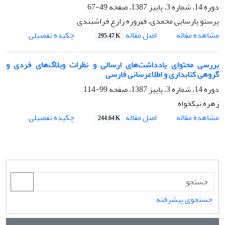
دوره 14، شماره 3، پاییز 1387، صفحه
49-67
پرستو پارسایی محمدی، ﻓﻴﺮوزه زارع ﻓﺮاﺷﺒﻨﺪی
اصل مقاله
مشاهده مقاله
چکیده تفصیلی
295.47 K
بررسی محتوای یادداشت‌های ارسالی و نظرات وبلاگ‌های فردی و
گروهی کتابداری و اطلاع‎رسانی فارسی
دوره 14، شماره 3، پاییز 1387، صفحه
99-114
زهره نیکخواه
اصل مقاله
مشاهده مقاله
چکیده تفصیلی
244.64 K
جستجوی پیشرفته