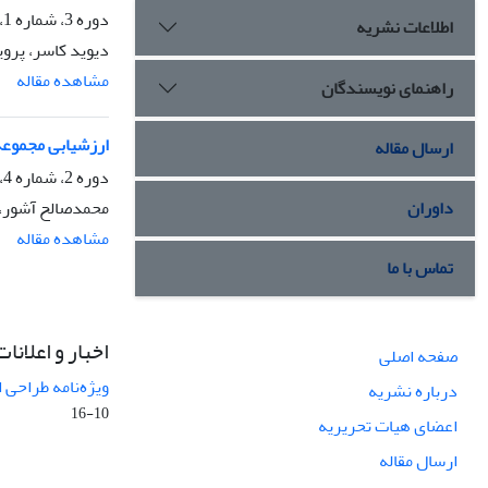
دوره 3، شماره 1، بهار 1376، صفحه
اطلاعات نشریه
دیوید کاسر، پروی
مشاهده مقاله
راهنمای نویسندگان
ارزشیابی مجموعه 
ارسال مقاله
دوره 2، شماره 4، زمستان 1375، صفحه
محمدصالح آشور،
داوران
مشاهده مقاله
تماس با ما
اخبار و اعلانات
صفحه اصلی
ویژه‌نامه طراحی 
درباره نشریه
10-16
اعضای هیات تحریریه
ارسال مقاله