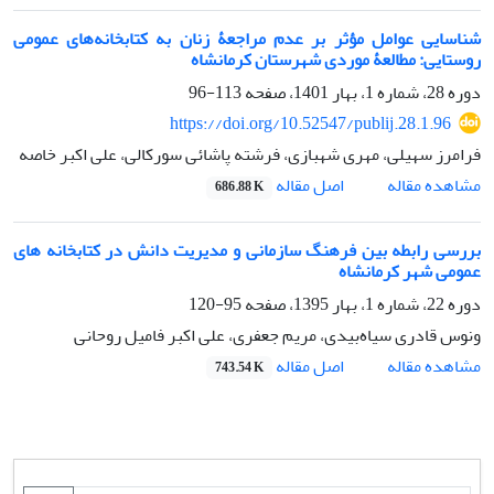
شناسایی عوامل مؤثر بر عدم مراجعۀ زنان به کتابخانه‌های عمومی
روستایی: مطالعۀ موردی شهرستان کرمانشاه
دوره 28، شماره 1، بهار 1401، صفحه
113-96
https://doi.org/10.52547/publij.28.1.96
فرامرز سهیلی، مهری شهبازی، فرشته پاشائى سورکالى، علی اکبر خاصه
اصل مقاله
مشاهده مقاله
686.88 K
بررسی رابطه بین فرهنگ سازمانی و مدیریت دانش در کتابخانه های
عمومی شهر کرمانشاه
دوره 22، شماره 1، بهار 1395، صفحه
95-120
ونوس قادری سیاه‌بیدی، مریم جعفری، علی اکبر فامیل روحانی
اصل مقاله
مشاهده مقاله
743.54 K