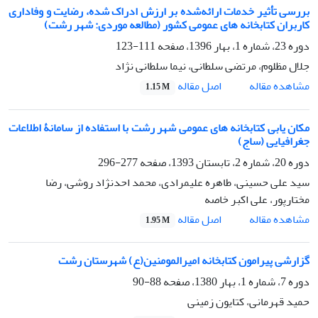
بررسی تأثیر خدمات ارائه‌شده بر ارزش ادراک‎‌ شده، رضایت و وفاداری
کاربران کتابخانه های عمومی کشور (مطالعه موردی: شهر رشت)
دوره 23، شماره 1، بهار 1396، صفحه
111-123
جلال مظلوم، مرتضی سلطانی، نیما سلطانی نژاد
اصل مقاله
مشاهده مقاله
1.15 M
مکان یابی کتابخانه های عمومی شهر رشت با استفاده از سامانۀ اطلاعات
جغرافیایی (ساج)
دوره 20، شماره 2، تابستان 1393، صفحه
277-296
سید علی حسینی، طاهره علیمرادی، محمد احدنژاد روشی، رضا
مختارپور، علی اکبر خاصه
اصل مقاله
مشاهده مقاله
1.95 M
گزارشی پیرامون کتابخانه امیرالمومنین(ع) شهرستان رشت
دوره 7، شماره 1، بهار 1380، صفحه
88-90
حمید قهرمانی، کتایون زمینی