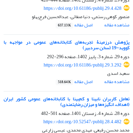
https://doi.org/10.61186/publij.29.4.428
منصور کوهی رستمی، دنیا صفائی، عبدالحسین فرج‌پهلو
اصل مقاله
مشاهده مقاله
637.13 K
پژوهش درزمینۀ تجربه‌های کتابخانه‌های عمومی در مواجهه با
کووید-19 (سخن سردبیر)
دوره 29، شماره 3، پاییز 1402، صفحه
296-292
https://doi.org/10.61186/publij.29.3.292
سعید اسدی
اصل مقاله
مشاهده مقاله
518.64 K
تعامل کاربران نابینا و کم‌بینا با کتابخانه‌های عمومی کشور ایران
(اهداف، انگیزه‌ها و میزان رضایتمندی)
دوره 28، شماره 4، زمستان 1401، صفحه
501-482
https://doi.org/10.52547/publij.28.4.482
محمد محسن رفیعی، مهدی محمدی، عیسی زارعی