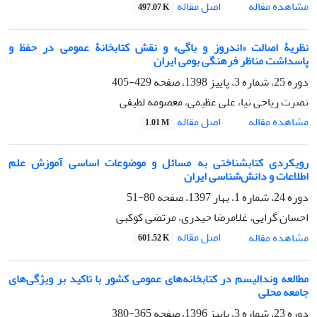
اصل مقاله
مشاهده مقاله
497.07 K
نظریۀ اصالت «اندروز و باگی» و نقش کتابخانۀ‌ عمومی در حفظ و
پاسداشت مناظر فرهنگی بومی ایران
دوره 25، شماره 3، پاییز 1398، صفحه
429-405
نصرت ریاحى نیا، علی عظیمی، معصومه لطیفی
اصل مقاله
مشاهده مقاله
1.01 M
رویکردی کتابشناختی به مسائل و موضوعات اساسی آموزش علم
اطلاعات و دانش‌شناسی ایران
دوره 24، شماره 1، بهار 1397، صفحه
80-51
احسان گرایی، غلامرضا حیدری، مرتضی کوکبی
اصل مقاله
مشاهده مقاله
601.52 K
مطالعه وندالیسم در کتابخانه‌‌های عمومی کشور با تاکید بر ویژگی‌‌های
جامعه محلی
دوره 23، شماره 3، پاییز 1396، صفحه
365-380