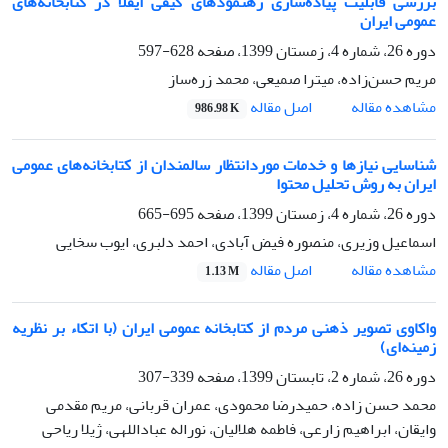
بررسی قابلیت پیاده‌سازی رهنمودهای کیفی ایفلا در کتابخانه‌های
عمومی ایران
دوره 26، شماره 4، زمستان 1399، صفحه
628-597
مریم حسن‌زاده، میترا صمیعی، محمد زره‌ساز
اصل مقاله
مشاهده مقاله
986.98 K
شناسایی نیازها و خدمات موردانتظار سالمندان از کتابخانه‌های عمومی
ایران به روش تحلیل محتوا
دوره 26، شماره 4، زمستان 1399، صفحه
695-665
اسماعیل وزیرى، منصوره فیض آبادی، احمد دلبری، ایوب سخایی
اصل مقاله
مشاهده مقاله
1.13 M
واکاوی تصویر ذهنی مردم از کتابخانه عمومی ایران (با اتکاء بر نظریه
زمینه‌ای)
دوره 26، شماره 2، تابستان 1399، صفحه
339-307
محمد حسن زاده، حمیدرضا محمودی، عمران قربانی، مریم مقدمی
وایقان، ابراهیم زارعی، فاطمه هلالیان، نوراله عباداللهی، ژیلا ریاحی