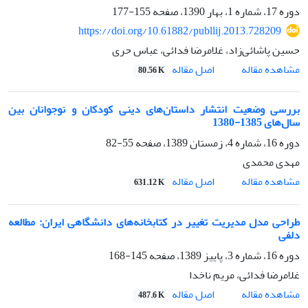
دوره 17، شماره 1، بهار 1390، صفحه
155-177
https://doi.org/10.61882/publlij.2013.728209
حسین پاشائی‌زاد، غلامرضا فدائی، عباس حری
اصل مقاله
مشاهده مقاله
80.56 K
بررسی وضعیت انتشار داستان‌های دینی کودکان و نوجوانان بین
سال‌های 1385-1380
دوره 16، شماره 4، زمستان 1389، صفحه
55-82
مهدی محمدی
اصل مقاله
مشاهده مقاله
631.12 K
طراحی مدل مدیریت تغییر در کتابخانه‌های دانشگاهی ایران: مطالعه
دلفی
دوره 16، شماره 3، پاییز 1389، صفحه
145-168
غلامرضا فدائی، مریم ناخدا
اصل مقاله
مشاهده مقاله
487.6 K