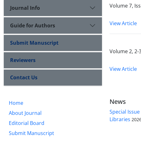
Volume 7, Is
Journal Info
View Article
Guide for Authors
Submit Manuscript
Volume 2, 2-
Reviewers
View Article
Contact Us
News
Home
Special Issue
About Journal
Libraries
2026
Editorial Board
Submit Manuscript