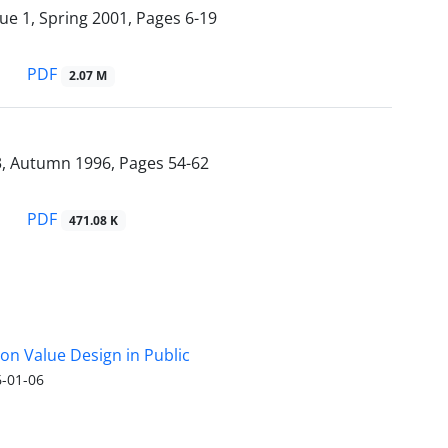
sue 1, Spring 2001, Pages
6-19
PDF
2.07 M
3, Autumn 1996, Pages
54-62
PDF
471.08 K
 on Value Design in Public
-01-06