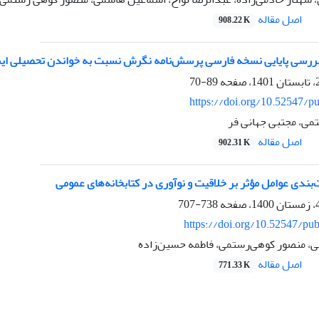
اصل مقاله
908.22 K
بررسی پایایی نسخه فارسی پرسش‌نامه نگرش نسبت به خواندن تحصیلی ای
89-70
https://doi.org/10.52547/pu
ی، مجتبى جهانى فر
اصل مقاله
902.31 K
‌بندی عوامل مؤثر بر خلاقیت و نوآوری در کتابخانه‌های عمومی
738-707
https://doi.org/10.52547/pub
 منصور کوهی‌رستمی، فاطمه حسین‌زاده
اصل مقاله
771.33 K