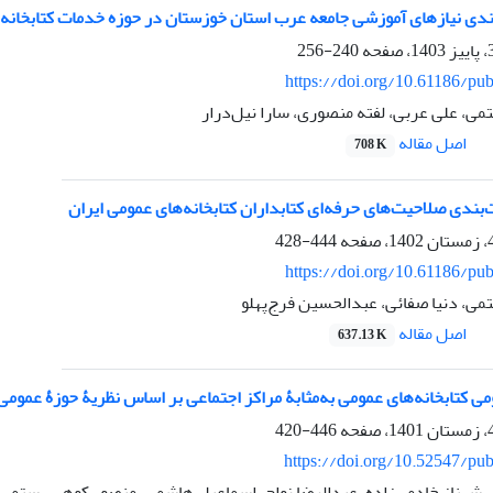
بندی نیازهای آموزشی جامعه عرب استان خوزستان در حوزه خدمات کتابخانه‌
240-256
https://doi.org/10.61186/pub
ی، علی عربی، لفته منصوری، سارا نیل‌درار
اصل مقاله
708 K
‌بندی صلاحیت‌های حرفه‌ای کتابداران کتابخانه‌های عمومی ایران
444-428
https://doi.org/10.61186/pub
ی، دنیا صفائی، عبدالحسین فرج‌پهلو
اصل مقاله
637.13 K
ی کتابخانه‌های عمومی به‌مثابۀ مراکز اجتماعی بر اساس نظریۀ حوزۀ عموم
446-420
https://doi.org/10.52547/pub
شهناز خادمی‌زاده، عبدالرضا نواح، اسماعیل هاشمی، منصور کوهی رستمی