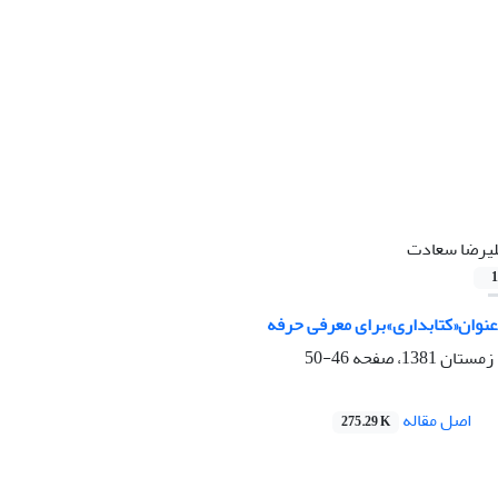
یرضا سعادت
1
عنوان«کتابداری»برای معرفی حرفه
46-50
اصل مقاله
275.29 K