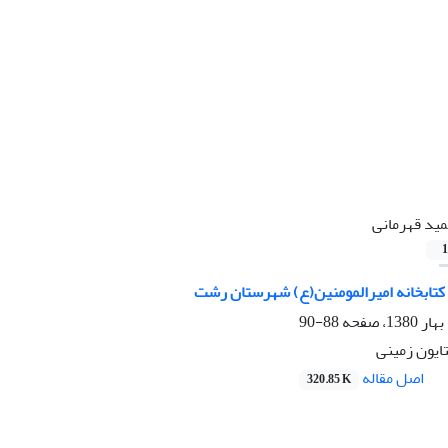
ید قهرمانی
1
کتابخانه امیرالمومنین(ع) شهرستان رشت
88-90
ایون زمینی
اصل مقاله
320.85 K