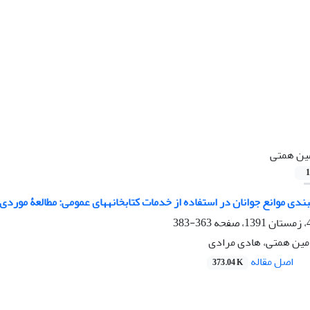
ین همتی
1
⁮بندی موانع جوانان در استفاده از خدمات کتابخانه⁮های عمومی: مطالعۀ مور
363-383
امین همتی، هادی مرادی
اصل مقاله
373.04 K