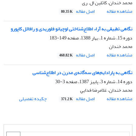
محمد خندان، کاثلین ال. ری
اصل مقاله
مشاهده مقاله
80.35 K
نگاهی تطبیقی به آراء اطلاع‌شناختی لوچیانو فلوریدی و رافائل کاپورو
دوره 15، شماره 1، بهار 1388، صفحه
149-183
محمد خندان
اصل مقاله
مشاهده مقاله
468.82 K
نگاهی به پارادایم‌های سه‌گانه‌ی مدرن در اطلاع‌شناسی
دوره 14، شماره 3، پاییز 1387، صفحه
3-30
محمد خندان، ﻏﻼﻣﺮﺿﺎ ﻓﺪاﻳﻲ
اصل مقاله
مشاهده مقاله
چکیده تفصیلی
371.2 K