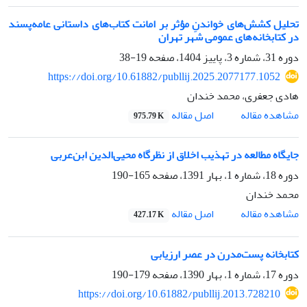
تحلیل ‌کشش‌های خواندنِ مؤثر بر امانت کتاب‌های داستانی عامه‌پسند
در کتابخانه‌های عمومی شهر تهران
دوره 31، شماره 3، پاییز 1404، صفحه
19-38
https://doi.org/10.61882/publlij.2025.2077177.1052
هادی جعفری، محمد خندان
اصل مقاله
مشاهده مقاله
975.79 K
جایگاه مطالعه در تهذیب اخلاق از نظرگاه محیی‌الدین ابن‌عربی
دوره 18، شماره 1، بهار 1391، صفحه
165-190
محمد خندان
اصل مقاله
مشاهده مقاله
427.17 K
کتابخانه پست‌مدرن در عصر ارزیابی
دوره 17، شماره 1، بهار 1390، صفحه
179-190
https://doi.org/10.61882/publlij.2013.728210