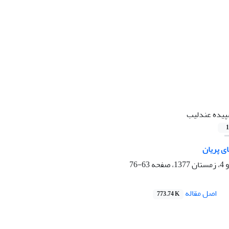
یده عندلیب
1
ی پریان
63-76
اصل مقاله
773.74 K