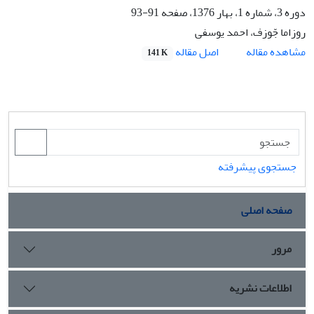
دوره 3، شماره 1، بهار 1376، صفحه
91-93
روزاما جّوزف، احمد یوسفی
اصل مقاله
مشاهده مقاله
141 K
جستجوی پیشرفته
صفحه اصلی
مرور
اطلاعات نشریه