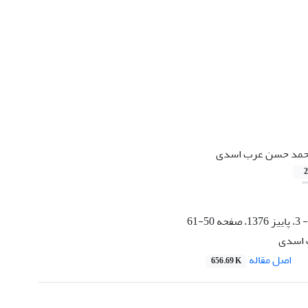
مد حسن عرب اسدی
2
50-61
 اسدی
اصل مقاله
656.69 K