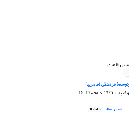
ین طاهری
1
وتوسعۀ فرهنگی (طاهری)
15-16
اصل مقاله
85.54 K