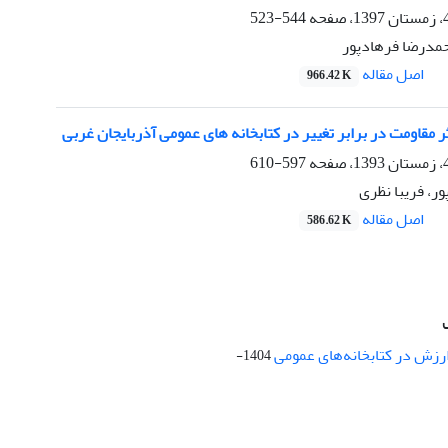
544-523
حمدرضا فرهادپور
اصل مقاله
966.42 K
ر مقاومت در برابر تغییر در کتابخانه های عمومی آذربایجان غربی
597-610
ر، فریبا نظری
اصل مقاله
586.62 K
ارزش در کتابخانه‌های عمومی
1404-