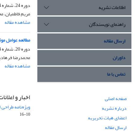
دوره 24، شماره 4، زمستان 1397، صفحه
اطلاعات نشریه
مریم فاطمیان، م
مشاهده مقاله
راهنمای نویسندگان
مطالعه عوامل موث
ارسال مقاله
دوره 20، شماره 4، زمستان 1393، صفحه
محمدرضا فرهادپو
داوران
مشاهده مقاله
تماس با ما
اخبار و اعلانات
صفحه اصلی
ویژه‌نامه طراحی 
درباره نشریه
10-16
اعضای هیات تحریریه
ارسال مقاله